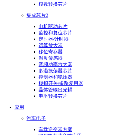
模数转换芯片
集成芯片2
电机驱动芯片
监控和复位芯片
定时器/计时器
运算放大器
移位寄存器
温度传感器
音频功率放大器
多谐振荡器芯片
控制器和稳压器
模拟开关/多路复用器
晶体管输出光耦
电平转换芯片
应用
汽车电子
车载逆变器方案