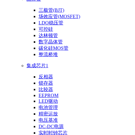
三极管(BJT)
场效应管(MOSFET)
LDO稳压管
可控硅
达林顿管
数字晶体管
碳化硅MOS管
整流桥堆
集成芯片1
反相器
锁存器
比较器
EEPROM
LED驱动
电池管理
精密运放
电压基准
DC-DC电源
实时时钟芯片