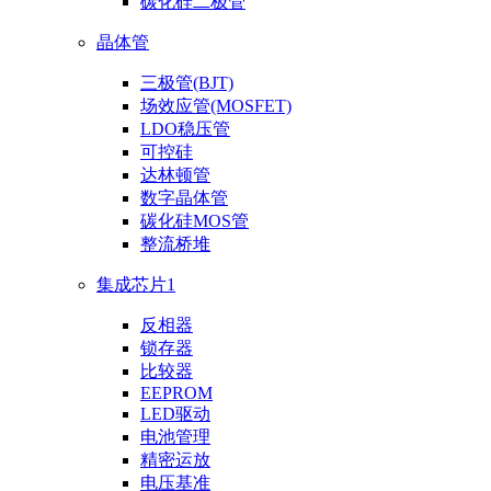
碳化硅二极管
晶体管
三极管(BJT)
场效应管(MOSFET)
LDO稳压管
可控硅
达林顿管
数字晶体管
碳化硅MOS管
整流桥堆
集成芯片1
反相器
锁存器
比较器
EEPROM
LED驱动
电池管理
精密运放
电压基准