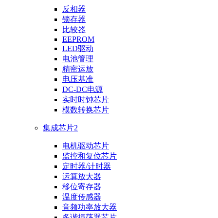
反相器
锁存器
比较器
EEPROM
LED驱动
电池管理
精密运放
电压基准
DC-DC电源
实时时钟芯片
模数转换芯片
集成芯片2
电机驱动芯片
监控和复位芯片
定时器/计时器
运算放大器
移位寄存器
温度传感器
音频功率放大器
多谐振荡器芯片