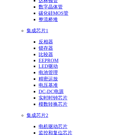
达林顿管
数字晶体管
碳化硅MOS管
整流桥堆
集成芯片1
反相器
锁存器
比较器
EEPROM
LED驱动
电池管理
精密运放
电压基准
DC-DC电源
实时时钟芯片
模数转换芯片
集成芯片2
电机驱动芯片
监控和复位芯片