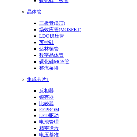
碳化硅二极管
晶体管
三极管(BJT)
场效应管(MOSFET)
LDO稳压管
可控硅
达林顿管
数字晶体管
碳化硅MOS管
整流桥堆
集成芯片1
反相器
锁存器
比较器
EEPROM
LED驱动
电池管理
精密运放
电压基准